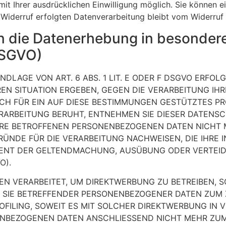
t Ihrer ausdrücklichen Einwilligung möglich. Sie können eine
 Widerruf erfolgten Datenverarbeitung bleibt vom Widerruf 
 die Datenerhebung in besondere
DSGVO)
LAGE VON ART. 6 ABS. 1 LIT. E ODER F DSGVO ERFOLG
REN SITUATION ERGEBEN, GEGEN DIE VERARBEITUNG I
CH FÜR EIN AUF DIESE BESTIMMUNGEN GESTÜTZTES PROF
RARBEITUNG BERUHT, ENTNEHMEN SIE DIESER DATENS
RE BETROFFENEN PERSONENBEZOGENEN DATEN NICHT ME
DE FÜR DIE VERARBEITUNG NACHWEISEN, DIE IHRE I
DIENT DER GELTENDMACHUNG, AUSÜBUNG ODER VERTE
O).
 VERARBEITET, UM DIREKTWERBUNG ZU BETREIBEN, SO
G SIE BETREFFENDER PERSONENBEZOGENER DATEN ZUM
ROFILING, SOWEIT ES MIT SOLCHER DIREKTWERBUNG IN 
ENBEZOGENEN DATEN ANSCHLIESSEND NICHT MEHR ZU