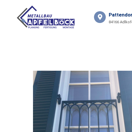
Pattendor
84166 Adlkof
START
LEISTUNGEN