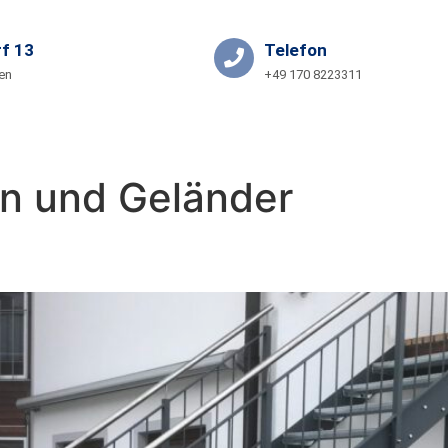
f 13
Telefon
en
+49 170 8223311
NTAKT
GRANIT-PARTNERSHOP
n und Geländer