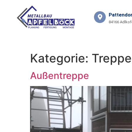
Pattendor
84166 Adlkof
START
LEISTUNGEN
KO
Kategorie:
Treppe
Außentreppe